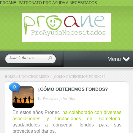
PROANE. PATRONATO PRO AYUDA A NECESITADOS.
Menu
HOME
»
UNCATEGORIZED
»
¿CÓMO OBTENEMOS FONDOS?
0
¿CÓMO OBTENEMOS FONDOS?
Posted on
julio 16th
En estos años Pronec
ha colaborado con diversas
asociaciones y fundaciones en Barcelona,
ayudándoles a conseguir fondos para sus
proyectos solidarios.