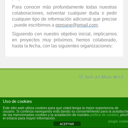
Para conocer más profundamente todas nuestras
colaboraciones, solventar cualquier duda o pedir
cualquier tipo de información adicional que precise
, puede escribirnos a
pproane@gmail.com
.
Siguiendo con nuestro objetivo inicial, implicarnos
en proyectos muy próximos, hemos colaborado,
hasta la fecha, con las siguientes organizaciones:
Salir del Modo Movíl
Uso de cookies
Este sitio web utiliza cookies para que usted tenga la mejor experiencia de
usuario. Si continúa navegando está dando su consentimiento para la aceptació
de las mencionadas cookies y la aceptación de nuestra
política de cookies
, pinc
el enlace para mayor información.
plugin cooki
ACEPTAR