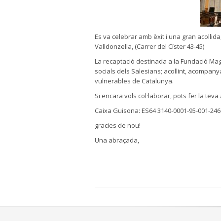
Es va celebrar amb èxit i una gran acollida
Valldonzella,
(
Carrer del Císter 43-45
)
La recaptació destinada a la Fundació Ma
socials dels Salesians; acollint, acompanyan
vulnerables de Catalunya.
Si encara
vols col·laborar, pots fer la teva
Caixa Guisona:
ES64 3140-0001-95-001-246
gracies de nou!
Una abraçada,